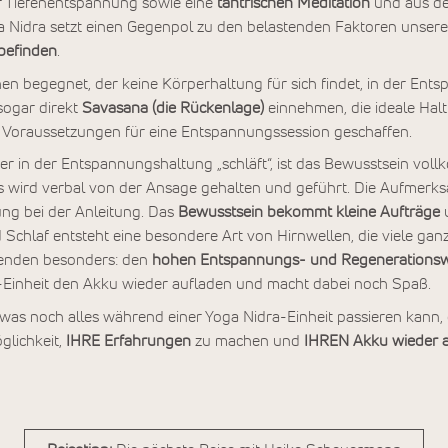
er Tiefenentspannung sowie eine
tantrischen Meditation
und aus d
idra setzt einen Gegenpol zu den belastenden Faktoren unserer
befinden
.
n begegnet, der keine Körperhaltung für sich findet, in der Entsp
ogar direkt
Savasana (die Rückenlage)
einnehmen, die ideale Hal
n Voraussetzungen für eine Entspannungssession geschaffen.
r in der Entspannungshaltung „schläft“, ist das Bewusstsein vol
Es wird verbal von der Ansage gehalten und geführt. Die Aufmerks
ng bei der Anleitung. Das
Bewusstsein
bekommt kleine Aufträge
Schlaf entsteht eine besondere Art von Hirnwellen, die viele ga
benden besonders: den
hohen Entspannungs- und Regenerations
a-Einheit den Akku wieder aufladen und macht dabei noch Spaß.
as noch alles während einer Yoga Nidra-Einheit passieren kann, 
glichkeit,
IHRE Erfahrungen
zu machen und
IHREN Akku wieder a