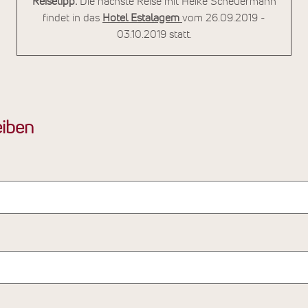
Reisetipp:
Die nächste Reise mit Heike Scheuermann
findet in das
Hotel Estalagem
vom 26.09.2019 -
03.10.2019 statt.
iben