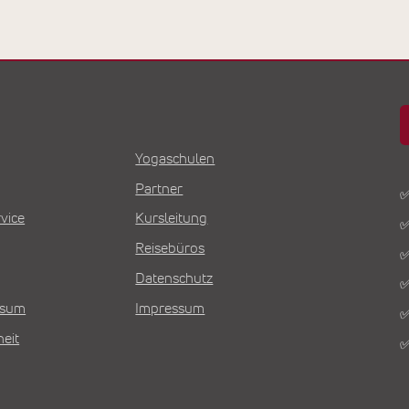
Yogaschulen
Partner
✅
vice
Kursleitung
✅
Reisebüros
✅
Datenschutz
✅
Visum
Impressum
✅
heit
✅