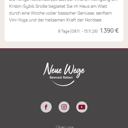
Kristin-Sybill Große begleitet Sie im Haus am Watt
durch eine Woche voller basischer Genüsse, sanftem
Vini-Yoga und der heilsamen Kraft der Nordsee.
1.390 €
8 Tage (08.11. - 15.11.26)
Über uns