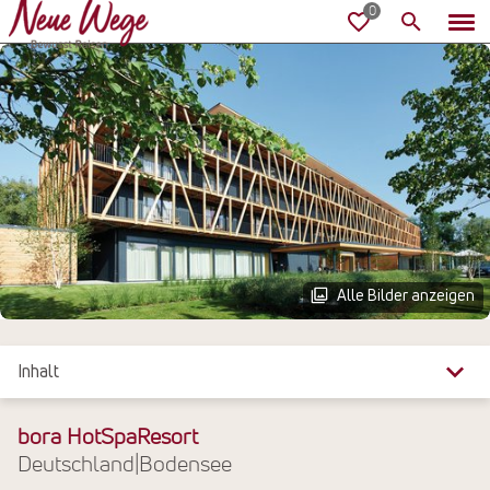
Alle Bilder anzeigen
Inhalt
Überblick
bora HotSpaResort
Deutschland
|
Bodensee
Reiseinfos