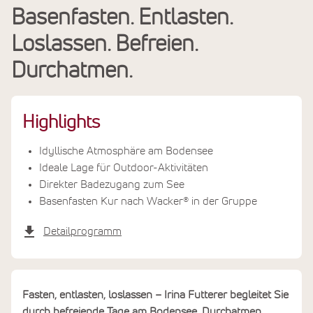
Basenfasten. Entlasten.
Leistungen
Loslassen. Befreien.
Termine & Preise
Durchatmen.
Highlights
Idyllische Atmosphäre am Bodensee
Ideale Lage für Outdoor-Aktivitäten
Direkter Badezugang zum See
Basenfasten Kur nach Wacker® in der Gruppe
Detailprogramm
Fasten, entlasten, loslassen – Irina Futterer begleitet Sie
durch befreiende Tage am Bodensee. Durchatmen