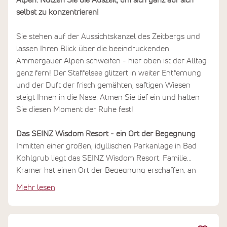
Alpen. Nutzen Sie die Auszeit, um sich ganz auf sich
selbst zu konzentrieren!
Sie stehen auf der Aussichtskanzel des Zeitbergs und
lassen Ihren Blick über die beeindruckenden
Ammergauer Alpen schweifen - hier oben ist der Alltag
ganz fern! Der Staffelsee glitzert in weiter Entfernung
und der Duft der frisch gemähten, saftigen Wiesen
steigt Ihnen in die Nase. Atmen Sie tief ein und halten
Sie diesen Moment der Ruhe fest!
Das SEINZ Wisdom Resort - ein Ort der Begegnung
Inmitten einer großen, idyllischen Parkanlage in Bad
Kohlgrub liegt das SEINZ Wisdom Resort. Familie
Kramer hat einen Ort der Begegnung erschaffen, an
dem eine bewusste Lebensführung im Vordergrund
Mehr lesen
steht. Tägliche Übungseinheiten machen Ihren Yoga-
Urlaub zu einem unvergesslichen und erholsamen
Erlebnis.