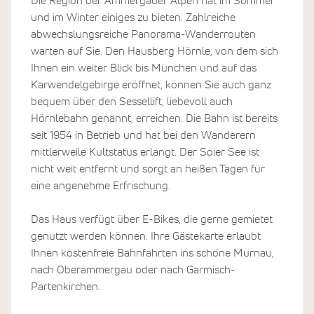
Die Region der Ammergauer Alpen hat im Sommer
und im Winter einiges zu bieten. Zahlreiche
Als Bio-Seminarhaus achtet das Team des SEINZ in
abwechslungsreiche Panorama-Wanderrouten
allen Bereichen auf ökologische Grundsätze:
warten auf Sie. Den Hausberg Hörnle, von dem sich
angefangen beim Energie sparen über die Nutzung von
Ihnen ein weiter Blick bis München und auf das
baubiologischen Materialien bis hin zur
Karwendelgebirge eröffnet, können Sie auch ganz
Abfallvermeidung und den eigenen Bio-Gemüse- und
bequem über den Sessellift, liebevoll auch
Obstanbau. Hier ist die Vision einer nachhaltigen
Hörnlebahn genannt, erreichen. Die Bahn ist bereits
Lebensweise wirklich überall zu spüren! Im Jahre 1870
seit 1954 in Betrieb und hat bei den Wanderern
wurde das Haus erbaut und diente damals schon als
mittlerweile Kultstatus erlangt. Der Soier See ist
Kurhaus. Die Tradition und Vision dieses Ortes wird von
nicht weit entfernt und sorgt an heißen Tagen für
Familie Kramer und ihrem Team achtsam weitergeführt.
eine angenehme Erfrischung.
Einige Bereiche des Hauses werden noch heute stetig
erweitert und nach den nachhaltigen Ansprüchen
Das Haus verfügt über E-Bikes, die gerne gemietet
optimiert.
genutzt werden können. Ihre Gästekarte erlaubt
Ihnen kostenfreie Bahnfahrten ins schöne Murnau,
nach Oberammergau oder nach Garmisch-
Partenkirchen.