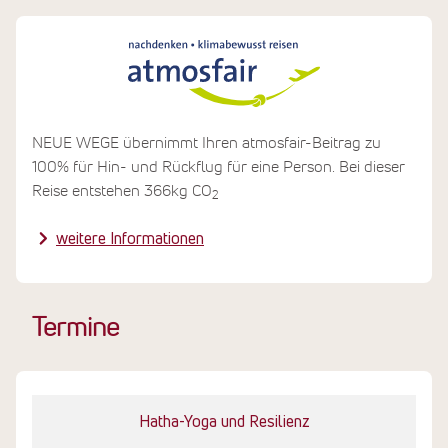
werden viele regionale Spezialitäten zubereitet, vor
allem frischer Fisch aus der Umgebung. Aber auch
vegetarisches und veganes Angebot ist möglich.
Das Hotel verwendet Solarpaneele für die
Wasseraufbereitung und Heizung. Der
NEUE WEGE übernimmt Ihren atmosfair-Beitrag zu
Energieverbrauch wird streng kontrolliert, um
100% für Hin- und Rückflug für eine Person. Bei dieser
rechtzeitig Maßnahmen ergreifen zu können. Ein
Reise entstehen 366kg CO
2
geregeltes Abfallsammelsystem und die Verwendung
umweltfreundlicher Materialien tragen ebenfalls zum
weitere Informationen
Ressourcenschutz bei.
Termine
Hatha-Yoga und Resilienz