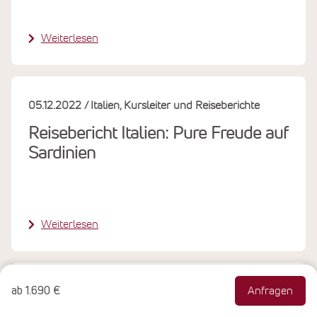
Weiterlesen
05.12.2022
Italien
Kursleiter und Reiseberichte
Reisebericht Italien: Pure Freude auf
Sardinien
Weiterlesen
ab
1.690 €
Anfragen
04.11.2022
Italien
Kursleiter und Reiseberichte