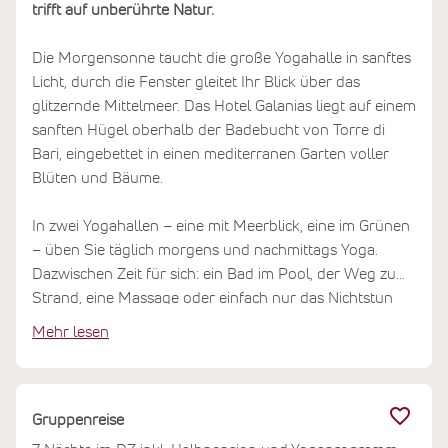
trifft auf unberührte Natur.
Die Morgensonne taucht die große Yogahalle in sanftes
Licht, durch die Fenster gleitet Ihr Blick über das
glitzernde Mittelmeer. Das Hotel Galanias liegt auf einem
sanften Hügel oberhalb der Badebucht von Torre di
Bari, eingebettet in einen mediterranen Garten voller
Blüten und Bäume.
In zwei Yogahallen – eine mit Meerblick, eine im Grünen
– üben Sie täglich morgens und nachmittags Yoga.
Dazwischen Zeit für sich: ein Bad im Pool, der Weg zum
Strand, eine Massage oder einfach nur das Nichtstun
auf der Terrasse. Am Abend erwartet Sie ein Vier-
Mehr lesen
Gänge-Menü mit sardischen Spezialitäten. Die Ogliastra
ist eine der ursprünglichsten Regionen Sardiniens – hier
finden Sie Ruhe zwischen Bergen und Meer.
Gruppenreise