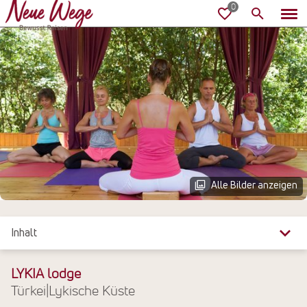
Alle Bilder anzeigen
Inhalt
Überblick
LYKIA lodge
Türkei
|
Lykische Küste
Reiseinfos