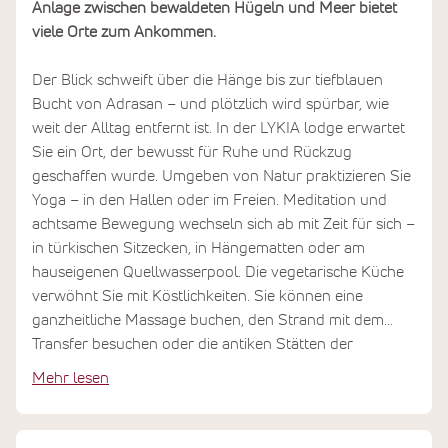
Anlage zwischen bewaldeten Hügeln und Meer bietet
viele Orte zum Ankommen.
Der Blick schweift über die Hänge bis zur tiefblauen
Bucht von Adrasan – und plötzlich wird spürbar, wie
weit der Alltag entfernt ist. In der LYKIA lodge erwartet
Sie ein Ort, der bewusst für Ruhe und Rückzug
geschaffen wurde. Umgeben von Natur praktizieren Sie
Yoga – in den Hallen oder im Freien. Meditation und
achtsame Bewegung wechseln sich ab mit Zeit für sich –
in türkischen Sitzecken, in Hängematten oder am
hauseigenen Quellwasserpool. Die vegetarische Küche
verwöhnt Sie mit Köstlichkeiten. Sie können eine
ganzheitliche Massage buchen, den Strand mit dem
Transfer besuchen oder die antiken Stätten der
Umgebung erkunden. Das Programm lässt Raum für
Mehr lesen
beides: Gemeinschaft und Rückzug, Aktivität und Stille.
Sie entscheiden selbst, wie Sie Ihre Tage gestalten
möchten.