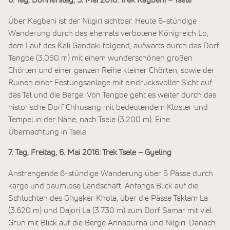
6. Tag, Donnerstag, 5. Mai 2016: Trek Kagbeni – Tsele
Über Kagbeni ist der Nilgiri sichtbar. Heute 6-stündige
Wanderung durch das ehemals verbotene Königreich Lo,
dem Lauf des Kali Gandaki folgend, aufwärts durch das Dorf
Tangbe (3.050 m) mit einem wunderschönen großen
Chörten und einer ganzen Reihe kleiner Chörten, sowie der
Ruinen einer Festungsanlage mit eindrucksvoller Sicht auf
das Tal und die Berge. Von Tangbe geht es weiter durch das
historische Dorf Chhusang mit bedeutendem Kloster und
Tempel in der Nähe, nach Tsele (3.200 m). Eine
Übernachtung in Tsele.
7. Tag, Freitag, 6. Mai 2016: Trek Tsele – Gyeling
Anstrengende 6-stündige Wanderung über 5 Pässe durch
karge und baumlose Landschaft. Anfangs Blick auf die
Schluchten des Ghyakar Khola, über die Pässe Taklam La
(3.620 m) und Dajori La (3.730 m) zum Dorf Samar mit viel
Grün mit Blick auf die Berge Annapurna und Nilgiri. Danach