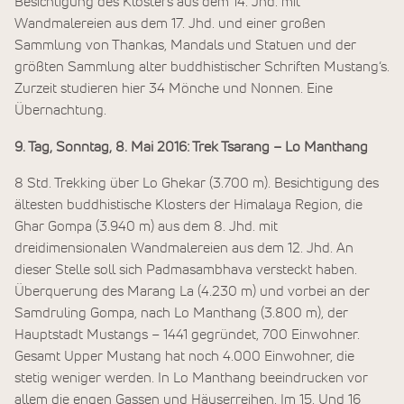
Besichtigung des Klosters aus dem 14. Jhd. mit
Wandmalereien aus dem 17. Jhd. und einer großen
Sammlung von Thankas, Mandals und Statuen und der
größten Sammlung alter buddhistischer Schriften Mustang‘s.
Zurzeit studieren hier 34 Mönche und Nonnen. Eine
Übernachtung.
9. Tag, Sonntag, 8. Mai 2016: Trek Tsarang – Lo Manthang
8 Std. Trekking über Lo Ghekar (3.700 m). Besichtigung des
ältesten buddhistische Klosters der Himalaya Region, die
Ghar Gompa (3.940 m) aus dem 8. Jhd. mit
dreidimensionalen Wandmalereien aus dem 12. Jhd. An
dieser Stelle soll sich Padmasambhava versteckt haben.
Überquerung des Marang La (4.230 m) und vorbei an der
Samdruling Gompa, nach Lo Manthang (3.800 m), der
Hauptstadt Mustangs – 1441 gegründet, 700 Einwohner.
Gesamt Upper Mustang hat noch 4.000 Einwohner, die
stetig weniger werden. In Lo Manthang beeindrucken vor
allem die engen Gassen und Häuserreihen. Im 15. Und 16