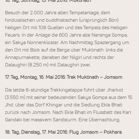
16. Tag, Sonntag, 15. Mai 2016: Muktinath
Besuch der 2.000 Jahre alten Tempelanlage, dem
hinduistischen und buddhistischen (ursprünglich Bön)
heiligen Ort mit 108 Quellen und des Tempels des Heiligen
Feuers. In der Anlage die 600 Jahre alte Narsinga Gompa,
ein Sakya Nonnenkloster. Am Nachmittag Spaziergang um
den Ort mit Blick auf die Berge über Muktinath: links die
Annapurnakette, daneben der Nilgiri und rechts der
Dalaughiri (8.250 m) mit Dalaughiri zwei.
17. Tag, Montag, 16. Mai 2016: Trek Muktinath – Jomsom
Die letzte 6-stündige Trekkingetappe führt über Jharkot
(3.550 m) mit seiner bedeutenden Sakya Gompa aus dem 15.
Jhd. über das Dorf Khingar und die Siedlung Ekle Bhati
zurück nach Jomsom. Nach Ekle Bhati im Flussbett des Kari
Gandaki bei massivem Sandsturm. Eine Übernachtung.
18. Tag, Dienstag, 17. Mai 2016: Flug Jomsom – Pokhara