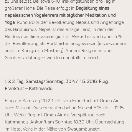
zu uns selbst. Bei etwa 6-10 Trekkingstunden pro Tag in
größerer Höhe. Die Reise erfolgt in
Begleitung eines
nepalesischen Yogalehrers mit täglicher Meditation und
Yoga
. Rund 80 % der Bevölkerung Nepals sind Angehörige
des Hinduismus. Nepal ist das einzige Land, in dem der
Hinduismus die Staatsreligion ist. Weiterhin sind rund 15 %
der Bevölkerung als Buddhisten ausgewiesen (insbesondere
auch im Königreich Mustang). Andere Religionen und
Glaubensrichtungen werden ebenfalls toleriert.
1. & 2. Tag, Samstag/ Sonntag, 30.4./ 1.5. 2016: Flug
Frankfurt – Kathmandu
Flug am Samstag 20:20 Uhr von Frankfurt mit Oman Air
nach Muscat. Zwischenaufenthalt in Muscat 5:15 Uhr - 12:15
Uhr. Weiterflug mit Oman Air mit Verspätung nach
Kathmandu. Ankunft am Sonntag 18:30 Uhr. Übernachtung
im Hotel Vajra in der Nähe von Swayambunath.