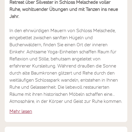
Retreat über Silvester in Schloss Melschede voller
Ruhe, wohltuender Übungen und mit Tanzen ins neue
Jahr.
In den ehrwürdigen Mauern von Schloss Melschede,
eingebettet zwischen sanften Hügeln und
Buchenwäldern, finden Sie einen Ort der inneren
Einkehr. Achtsame Yoga-Einheiten schaffen Raum für
Reflexion und Stille, behutsam angeleitet von
erfahrener Kursleitung. Während draußen die Sonne
durch alte Baumkronen glitzert und Rehe durch den
weitläufigen Schlosspark wandeln, entstehen in Ihnen
Ruhe und Gelassenheit. Die liebevoll restaurierten
Räume mit ihren historischen Möbeln schaffen eine
Atmosphäre, in der Körper und Geist zur Ruhe kommen.
Bei Vollpension mit frischen Zutaten aus dem eigenen
Mehr lesen
Gemüsegarten wird auch Ihr Körper achtsam genährt –
ein Retreat, das Sie gestärkt und mit neuer Klarheit nach
Hause gehen lässt.