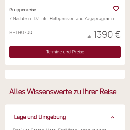
Produkten und traditionellen Gerichten in moderner
Interpretation.
Gruppenreise
7 Nächte im DZ inkl. Halbpension und Yogaprogramm
HPTH0700
1390 €
ab
Termine und Preise
Alles Wissenswerte zu Ihrer Reise
Lage und Umgebung