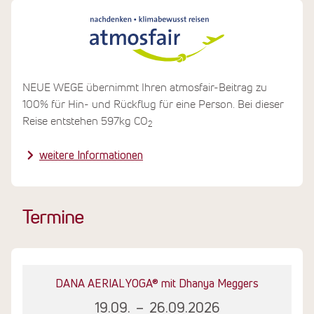
Um den Innenpool zu heizen wird Solarenergie
verwendet. Bei der Zubereitung der Speisen wird auf
saisonale und regionale Lebensmittel geachtet. Wo
immer möglich, wird versucht auf Plastik zu verzichten
und Müll zu recyclen.
NEUE WEGE übernimmt Ihren atmosfair-Beitrag zu
Das Hotel und das Sportzentrum sind Teil der "Take 3
100% für Hin- und Rückflug für eine Person. Bei dieser
for the Sea" Initiative. Vor jeder Surf-Stunde, sammeln
Reise entstehen 597kg CO
2
die Teilnehmenden Plastikmüll um so mehr
Aufmerksamkeit auf das Thema zu lenken.
weitere Informationen
Termine
DANA AERIAL YOGA® mit Dhanya Meggers
19.09.
–
26.09.2026