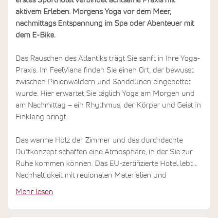
erstes Sporthotel verbindet achtsame Praxis mit
aktivem Erleben. Morgens Yoga vor dem Meer,
nachmittags Entspannung im Spa oder Abenteuer mit
dem E-Bike.
Das Rauschen des Atlantiks trägt Sie sanft in Ihre Yoga-
Praxis. Im FeelViana finden Sie einen Ort, der bewusst
zwischen Pinienwäldern und Sanddünen eingebettet
wurde. Hier erwartet Sie täglich Yoga am Morgen und
am Nachmittag – ein Rhythmus, der Körper und Geist in
Einklang bringt.
Das warme Holz der Zimmer und das durchdachte
Duftkonzept schaffen eine Atmosphäre, in der Sie zur
Ruhe kommen können. Das EU-zertifizierte Hotel lebt
Nachhaltigkeit mit regionalen Materialien und
Solarenergie. Nach der Yoga-Praxis entspannen Sie im
Mehr lesen
Spa-Bereich oder erkunden mit dem E-Bike das grüne
Hinterland. Die Küche verwöhnt Sie mit lokalen