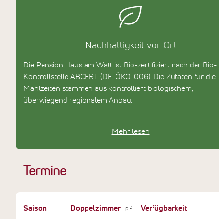
Nachhaltigkeit vor Ort
Die Pension Haus am Watt ist Bio-zertifiziert nach der Bio-
Kontrollstelle ABCERT (DE-ÖKO-006). Die Zutaten für die
Mahlzeiten stammen aus kontrolliert biologischem,
überwiegend regionalem Anbau.
Darüber hinaus verwendet das Team Ökostrom und biolog
Mehr lesen
abbaubare Reinigungsmittel, um die Umwelt zu schonen.
Termine
Saison
Doppelzimmer
Verfügbarkeit
p.P.