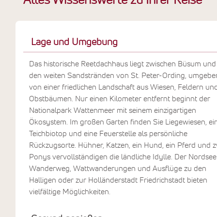
Alles Wissenswerte zu Ihrer Reise
Teichbiotop und zwischen friedlichen
Tieren finden Sie Ihren ganz
persönlichen Rückzugsort. Die urige
Fass-Sauna am Teich lädt zur
Lage und Umgebung
Entspannung ein. Mit dem Fahrrad
Das historische Reetdachhaus liegt zwischen Büsum und
erreichen Sie entspannt kleine, grüne
den weiten Sandstränden von St. Peter-Ording, umgebe
Badestrände und das eingedeichte
von einer friedlichen Landschaft aus Wiesen, Feldern un
Vorland. Die stille Atmosphäre hinter
Obstbäumen. Nur einen Kilometer entfernt beginnt der
dem Deich trägt Sie sanft in Ihre
Nationalpark Wattenmeer mit seinem einzigartigen
innere Ruhe.
Ökosystem. Im großen Garten finden Sie Liegewiesen, ei
Teichbiotop und eine Feuerstelle als persönliche
Rückzugsorte. Hühner, Katzen, ein Hund, ein Pferd und z
Ponys vervollständigen die ländliche Idylle. Der Nordsee
Wanderweg, Wattwanderungen und Ausflüge zu den
Halligen oder zur Holländerstadt Friedrichstadt bieten
vielfältige Möglichkeiten.