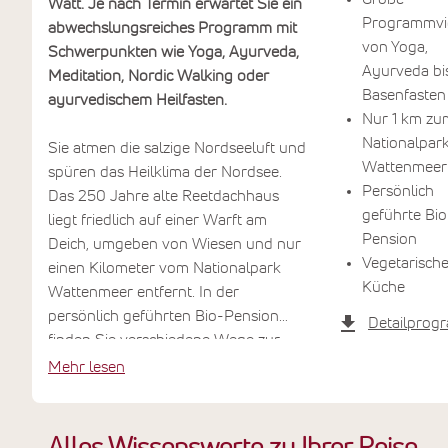
Watt. Je nach Termin erwartet Sie ein
Programmvie
abwechslungsreiches Programm mit
von Yoga,
Schwerpunkten wie Yoga, Ayurveda,
Ayurveda bi
Meditation, Nordic Walking oder
Basenfasten
ayurvedischem Heilfasten.
Nur 1 km zu
Nationalpar
Sie atmen die salzige Nordseeluft und
Wattenmeer
spüren das Heilklima der Nordsee.
Persönlich
Das 250 Jahre alte Reetdachhaus
geführte Bio
liegt friedlich auf einer Warft am
Pension
Deich, umgeben von Wiesen und nur
Vegetarische
einen Kilometer vom Nationalpark
Küche
Wattenmeer entfernt. In der
persönlich geführten Bio-Pension
Detailprog
finden Sie verschiedene Wege zur
inneren Ruhe und körperlichen
Mehr lesen
Regeneration.
Im weitläufigen Garten mit